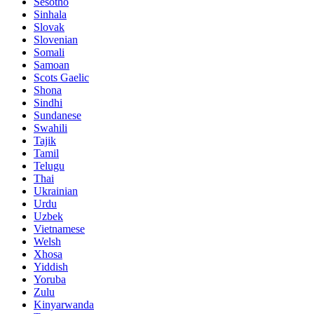
Sesotho
Sinhala
Slovak
Slovenian
Somali
Samoan
Scots Gaelic
Shona
Sindhi
Sundanese
Swahili
Tajik
Tamil
Telugu
Thai
Ukrainian
Urdu
Uzbek
Vietnamese
Welsh
Xhosa
Yiddish
Yoruba
Zulu
Kinyarwanda