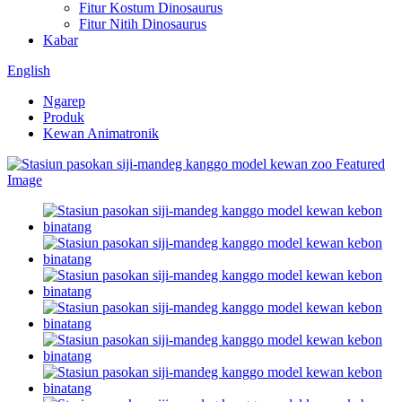
Fitur Kostum Dinosaurus
Fitur Nitih Dinosaurus
Kabar
English
Ngarep
Produk
Kewan Animatronik