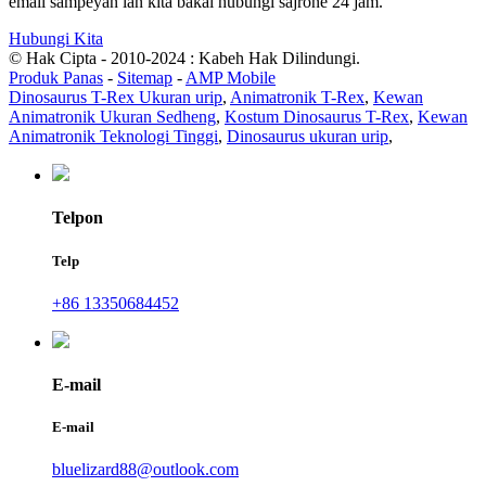
email sampeyan lan kita bakal hubungi sajrone 24 jam.
Hubungi Kita
© Hak Cipta - 2010-2024 : Kabeh Hak Dilindungi.
Produk Panas
-
Sitemap
-
AMP Mobile
Dinosaurus T-Rex Ukuran urip
,
Animatronik T-Rex
,
Kewan
Animatronik Ukuran Sedheng
,
Kostum Dinosaurus T-Rex
,
Kewan
Animatronik Teknologi Tinggi
,
Dinosaurus ukuran urip
,
Telpon
Telp
+86 13350684452
E-mail
E-mail
bluelizard88@outlook.com