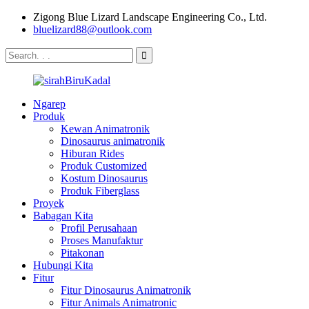
Zigong Blue Lizard Landscape Engineering Co., Ltd.
bluelizard88@outlook.com
Ngarep
Produk
Kewan Animatronik
Dinosaurus animatronik
Hiburan Rides
Produk Customized
Kostum Dinosaurus
Produk Fiberglass
Proyek
Babagan Kita
Profil Perusahaan
Proses Manufaktur
Pitakonan
Hubungi Kita
Fitur
Fitur Dinosaurus Animatronik
Fitur Animals Animatronic