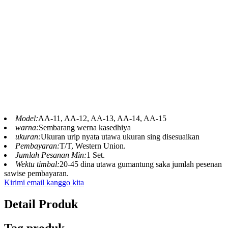
Stasiun pasokan siji-mandeg kanggo
model kewan kebon binatang, Kadal Biru
minangka pabrikan makhluk buatan seni
sing tujuane njupuk atraksi animatronik
kanthi tema saka konsep nganti
rampung.
Model:
AA-11, AA-12, AA-13, AA-14, AA-15
warna:
Sembarang werna kasedhiya
ukuran:
Ukuran urip nyata utawa ukuran sing disesuaikan
Pembayaran:
T/T, Western Union.
Jumlah Pesanan Min:
1 Set.
Wektu timbal:
20-45 dina utawa gumantung saka jumlah pesenan
sawise pembayaran.
Kirimi email kanggo kita
Detail Produk