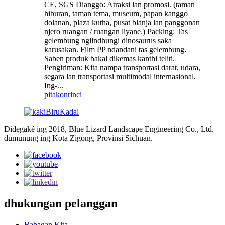
CE, SGS Dianggo: Atraksi lan promosi. (taman
hiburan, taman tema, museum, papan kanggo
dolanan, plaza kutha, pusat blanja lan panggonan
njero ruangan / ruangan liyane.) Packing: Tas
gelembung nglindhungi dinosaurus saka
karusakan. Film PP ndandani tas gelembung.
Saben produk bakal dikemas kanthi teliti.
Pengiriman: Kita nampa transportasi darat, udara,
segara lan transportasi multimodal internasional.
Ing-...
pitakon
rinci
Didegaké ing 2018, Blue Lizard Landscape Engineering Co., Ltd.
dumunung ing Kota Zigong, Provinsi Sichuan.
dhukungan pelanggan
Babagan Kita