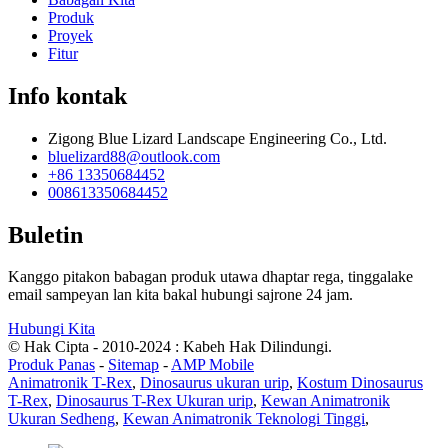
Produk
Proyek
Fitur
Info kontak
Zigong Blue Lizard Landscape Engineering Co., Ltd.
bluelizard88@outlook.com
+86 13350684452
008613350684452
Buletin
Kanggo pitakon babagan produk utawa dhaptar rega, tinggalake
email sampeyan lan kita bakal hubungi sajrone 24 jam.
Hubungi Kita
© Hak Cipta - 2010-2024 : Kabeh Hak Dilindungi.
Produk Panas
-
Sitemap
-
AMP Mobile
Animatronik T-Rex
,
Dinosaurus ukuran urip
,
Kostum Dinosaurus
T-Rex
,
Dinosaurus T-Rex Ukuran urip
,
Kewan Animatronik
Ukuran Sedheng
,
Kewan Animatronik Teknologi Tinggi
,