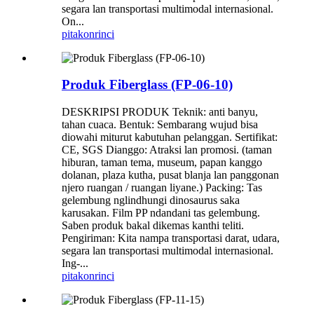
segara lan transportasi multimodal internasional.
On...
pitakon
rinci
Produk Fiberglass (FP-06-10)
DESKRIPSI PRODUK Teknik: anti banyu,
tahan cuaca. Bentuk: Sembarang wujud bisa
diowahi miturut kabutuhan pelanggan. Sertifikat:
CE, SGS Dianggo: Atraksi lan promosi. (taman
hiburan, taman tema, museum, papan kanggo
dolanan, plaza kutha, pusat blanja lan panggonan
njero ruangan / ruangan liyane.) Packing: Tas
gelembung nglindhungi dinosaurus saka
karusakan. Film PP ndandani tas gelembung.
Saben produk bakal dikemas kanthi teliti.
Pengiriman: Kita nampa transportasi darat, udara,
segara lan transportasi multimodal internasional.
Ing-...
pitakon
rinci