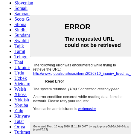
Slovenian
Somali
Samoan
Scots Gaelic
Shona
Sindhi
Sundanese
Swahili
Tajik
Tamil
Telugu
Thai
Ukrainian
Urdu
Uzbek
Vietnamese
Welsh
Xhosa
Yiddish
Yoruba
Zulu
Kinyarwanda
Tatar
Oriya
Turkmen