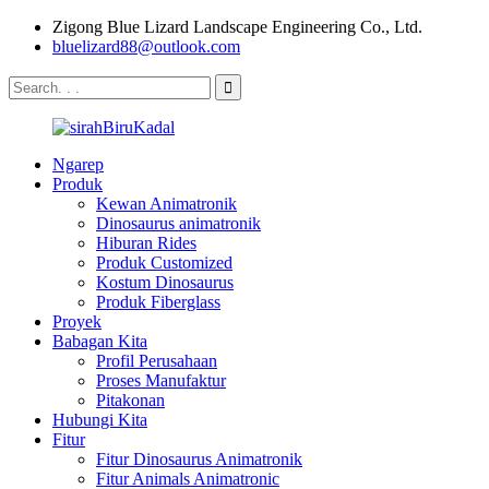
Zigong Blue Lizard Landscape Engineering Co., Ltd.
bluelizard88@outlook.com
Ngarep
Produk
Kewan Animatronik
Dinosaurus animatronik
Hiburan Rides
Produk Customized
Kostum Dinosaurus
Produk Fiberglass
Proyek
Babagan Kita
Profil Perusahaan
Proses Manufaktur
Pitakonan
Hubungi Kita
Fitur
Fitur Dinosaurus Animatronik
Fitur Animals Animatronic