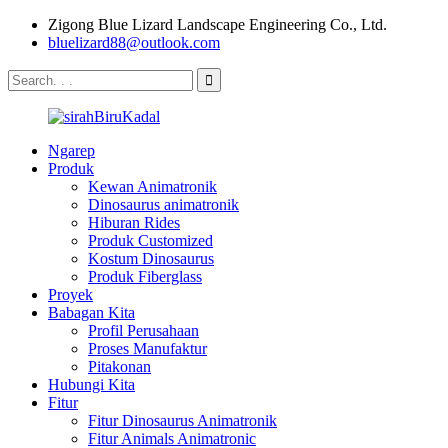
Zigong Blue Lizard Landscape Engineering Co., Ltd.
bluelizard88@outlook.com
Ngarep
Produk
Kewan Animatronik
Dinosaurus animatronik
Hiburan Rides
Produk Customized
Kostum Dinosaurus
Produk Fiberglass
Proyek
Babagan Kita
Profil Perusahaan
Proses Manufaktur
Pitakonan
Hubungi Kita
Fitur
Fitur Dinosaurus Animatronik
Fitur Animals Animatronic