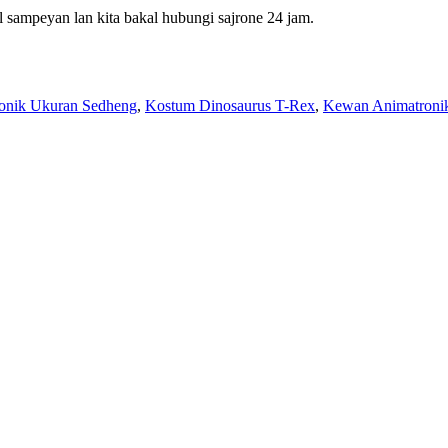
 sampeyan lan kita bakal hubungi sajrone 24 jam.
onik Ukuran Sedheng
,
Kostum Dinosaurus T-Rex
,
Kewan Animatronik