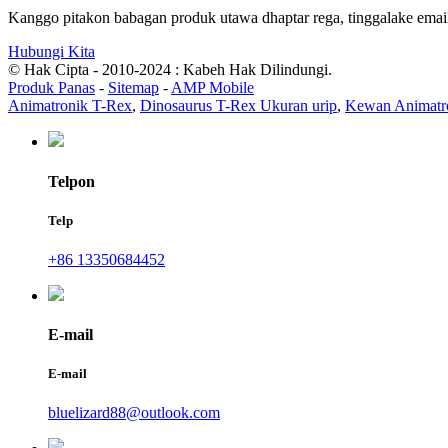
Kanggo pitakon babagan produk utawa dhaptar rega, tinggalake email
Hubungi Kita
© Hak Cipta - 2010-2024 : Kabeh Hak Dilindungi.
Produk Panas
-
Sitemap
-
AMP Mobile
Animatronik T-Rex
,
Dinosaurus T-Rex Ukuran urip
,
Kewan Animatr
Telpon
Telp
+86 13350684452
E-mail
E-mail
bluelizard88@outlook.com