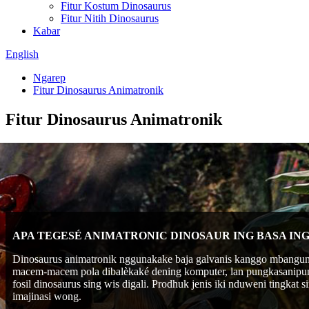
Fitur Kostum Dinosaurus
Fitur Nitih Dinosaurus
Kabar
English
Ngarep
Fitur Dinosaurus Animatronik
Fitur Dinosaurus Animatronik
APA TEGESÉ ANIMATRONIC DINOSAUR ING BASA ING
Dinosaurus animatronik nggunakake baja galvanis kanggo mbangun bal
macem-macem pola dibalèkaké dening komputer, lan pungkasanipun en
fosil dinosaurus sing wis digali. Prodhuk jenis iki nduweni tingkat
imajinasi wong.