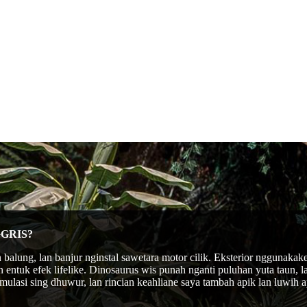
GRIS?
ung, lan banjur nginstal sawetara motor cilik. Eksterior nggunakake s
tuk efek lifelike. Dinosaurus wis punah nganti puluhan yuta taun, la
 simulasi sing dhuwur, lan rincian keahliane saya tambah apik lan luwih