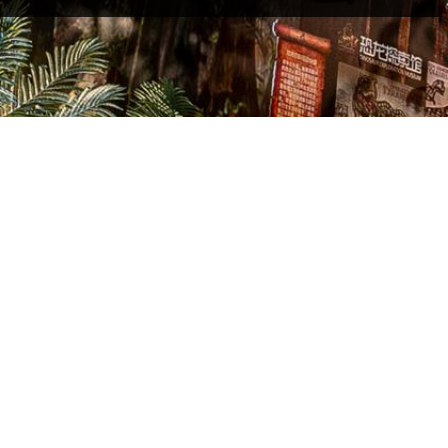
ng ukuran produk.
go nyukupi kabutuhan lan syarat klien.
 gumantung ing standar negara sampeyan.
, Remote kontrol, Otomatis, Sistem Motion-capture, Coin dilakokno,
zed etc.
patan wektu lan stabilitas transportasi)