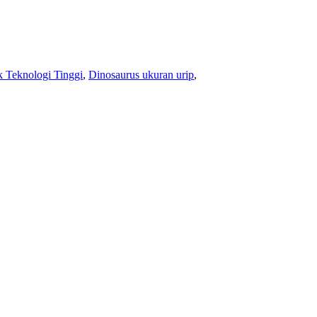
 Teknologi Tinggi
,
Dinosaurus ukuran urip
,