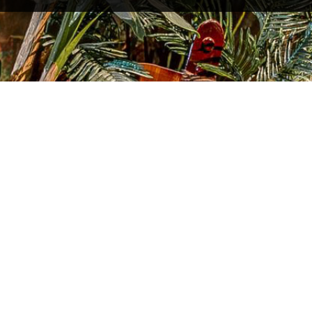
Bobot Net: Ditemtokake deni
Postur: Bisa digawe khusus kang
ise pembayaran.
Daya: 110/220V, AC, 200-800W.
Periode Garansi: Setaun.
k, Brushless motor + piranti
Mode Kontrol: Sensor Inframerah
Tombol, Sentuhan tutul, Customi
rtasi multimodal internasional. Darat + segara (hemat biaya) Udara (kete