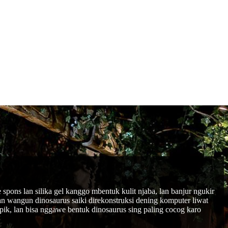
pons lan silika gel kanggo mbentuk kulit njaba, lan banjur ngukir
n wangun dinosaurus saiki direkonstruksi dening komputer liwat
 apik, lan bisa nggawe bentuk dinosaurus sing paling cocog karo