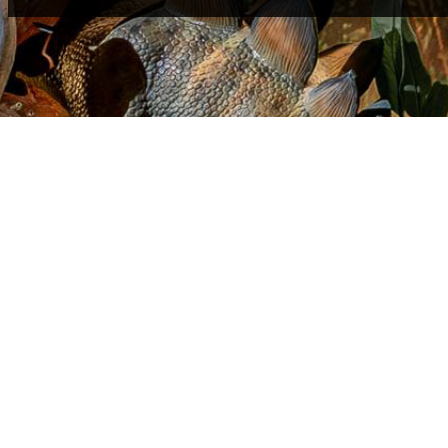
PARAMETER
Ukuran: Saka 1m nganti 60m, ukuran liyane uga kasedhiya.
Werna: Werna apa wae kasedhiya.
Lead Time: 15-30 dina utawa gumantung saka jumlah pesenan saw
Min.Pesanan Jumlah: 1 Set.
Mode Operasi: Brushless motor, Brushless motor + piranti pneumati
hidrolik, Servo motor.
Pengiriman: Kita nampa transportasi darat, udara, segara lan transpo