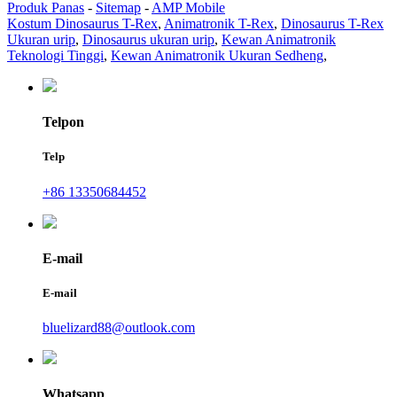
Produk Panas
-
Sitemap
-
AMP Mobile
Kostum Dinosaurus T-Rex
,
Animatronik T-Rex
,
Dinosaurus T-Rex
Ukuran urip
,
Dinosaurus ukuran urip
,
Kewan Animatronik
Teknologi Tinggi
,
Kewan Animatronik Ukuran Sedheng
,
Telpon
Telp
+86 13350684452
E-mail
E-mail
bluelizard88@outlook.com
Whatsapp