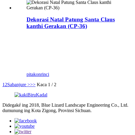
Dekorasi Natal Patung Santa Claus
kanthi Gerakan (CP-36)
Model Natal khusus, model festival, Blue
Lizard minangka produsen profesional
kostum dinosaurus, patung fiberglass lan
produk taman hiburan, Kita wis ngewangi
klien ngrampungake puluhan taman.
pitakon
rinci
1
2
Sabanjure >
>>
Kaca 1 / 2
Didegaké ing 2018, Blue Lizard Landscape Engineering Co., Ltd.
dumunung ing Kota Zigong, Provinsi Sichuan.