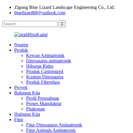
Zigong Blue Lizard Landscape Engineering Co., Ltd.
bluelizard88@outlook.com
Ngarep
Produk
Kewan Animatronik
Dinosaurus animatronik
Hiburan Rides
Produk Customized
Kostum Dinosaurus
Produk Fiberglass
Proyek
Babagan Kita
Profil Perusahaan
Proses Manufaktur
Pitakonan
Hubungi Kita
Fitur
Fitur Dinosaurus Animatronik
Fitur Animals Animatronic