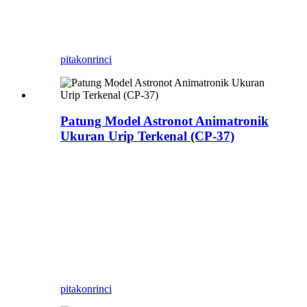
gerakane munggah mudhun
3. Musik
pitakon
rinci
Patung Model Astronot Animatronik
Ukuran Urip Terkenal (CP-37)
Pembuatan Model Astronot, Model
Astronot Animatronik Kustom, Kadal Biru
Zigong minangka salah sawijining
produsen alat peraga Animatronic
Creatures ing Zigong China, produsen
makhluk buatan seni sing tujuane njupuk
atraksi animatronik bertema saka konsep
nganti rampung.
pitakon
rinci