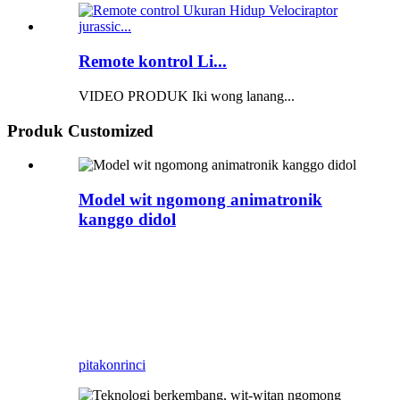
Remote kontrol Li...
VIDEO PRODUK Iki wong lanang...
Produk Customized
Model wit ngomong animatronik
kanggo didol
Kanggo nggawe model animatronik profesional,
Zigong Blue Lizard minangka produsen
dinosaurus animatronik profesional kanggo
nyedhiyakake dinosaurus ukuran urip lan produk
khusus sing gegandhengan karo taman hiburan
kanggo taman tema lan museum.
pitakon
rinci