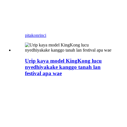
model medeni khusus, Kadal Biru
minangka produsen makhluk buatan
seni sing tujuane njupuk atraksi
animatronik kanthi tema saka konsepsi
nganti rampung.
pitakon
rinci
Urip kaya model KingKong lucu
nyedhiyakake kanggo tanah lan
festival apa wae
Pasokan model KingKong lucu,
model KingKong khusus,
kostum Kingkong, nggawe
model monster, model pameran
kanggo festival, kayata
kerangka Halloween, welcome