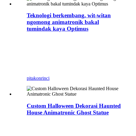
Teknologi berkembang, wit-witan
ngomong animatronik bakal
tumindak kaya Optimus
Ing Kadal Biru, kabeh kewan lan makhluk
animatronik ukuran urip bisa dikustomisasi
kanthi model sing jelas, kayata dinosaurus
nggero ing taman, wahana hiburan… Kadal biru
minangka produsen profesional dinosaurus
simulasi lan kewan simulasi.
pitakon
rinci
Custom Halloween Dekorasi Haunted
House Animatronic Ghost Statue
Model Halloween khusus, Patung
Hantu Animatronik Rumah Berhantu,