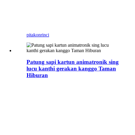
Produsèn profesional lan
Experienced ing nggawe
model karakter Game.
pitakon
rinci
Patung sapi kartun animatronik sing
lucu kanthi gerakan kanggo Taman
Hiburan
Patung tokoh kartun animatronik sing
lucu diluncurake dening produsen
Dinosaurus Simulasi Animatronik
profesional China, kanthi momen sing
bisa disesuaikan, lan materi sing
disesuaikan, desain anyar ing
Dinosaurus Tiruan: sapi ungu kanggo
China iki.
Taun Sapi (ing zodiak Cina).