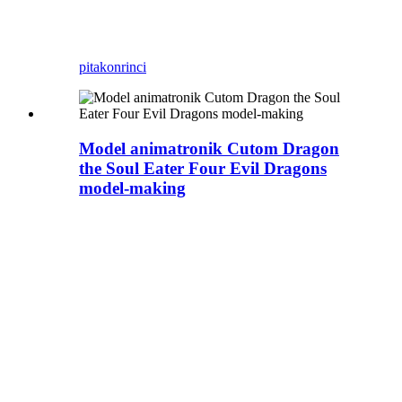
Universal Orlando Resort
Islands of Adventure.
pitakon
rinci
Model animatronik Cutom Dragon
the Soul Eater Four Evil Dragons
model-making
Zoos uga kudu ngenalake
sawetara model monster
simulasi adat sing luwih
endah.
Zigong Blue Lizard duwe
layanan nggawe naga iki
kanggo taun lan welcome