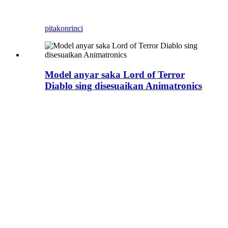
kanggo ndeleng
pitakon
rinci
Model anyar saka Lord of Terror
Diablo sing disesuaikan Animatronics
Kepiye carane nggawe
Diablo? ora, ora, ora,
sampeyan ora perlu mikir
babagan masalah iki, kita
bisa nindakake iki.
Kadal Biru Zigong wis
nggawe akeh model karakter
Game.