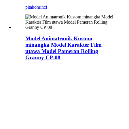
pitakon
rinci
Model Animatronik Kustom
minangka Model Karakter Film
utawa Model Pameran Rolling
Granny CP-08
Kanggo Model Animatronik
Kustom utawa kanggo Model
Elektronik Budaya Kustom
Customizd Animatronic
Model Warna lan Ukuran
Gerakan Setelan
Kustomisasi:
1.Mbah nggawe
adonan
2. Pinggang