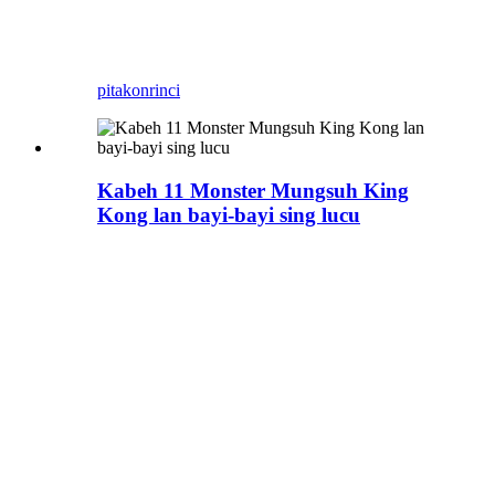
kanggo kontak kanggo proyek
sampeyan.
pitakon
rinci
Kabeh 11 Monster Mungsuh King
Kong lan bayi-bayi sing lucu
Nalika nonton King Kong,
monster apa sing bakal
sampeyan pilih minangka
penjahat utama? We would
like to Custom sing patung
monster utawa model
Animatronic metu kanggo
taman tema lokal! ya desain