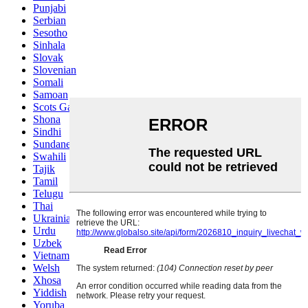
Punjabi
Serbian
Sesotho
Sinhala
Slovak
Slovenian
Somali
Samoan
Scots Gaelic
Shona
Sindhi
Sundanese
Swahili
Tajik
Tamil
Telugu
Thai
Ukrainian
Urdu
Uzbek
Vietnamese
Welsh
Xhosa
Yiddish
Yoruba