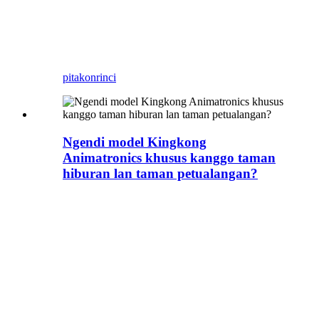
gratis! hubungi kita kanggo
monsters adat ing King Kong,
uga bayi prasaja cute kuwi
pitakon
rinci
Ngendi model Kingkong
Animatronics khusus kanggo taman
hiburan lan taman petualangan?
Ana akeh taman hiburan lan
taman petualangan sing
pengin nggawe taman
hiburan kingkong sawise film
kasebut metu, Kayata Huss
Park, lan lokasi The