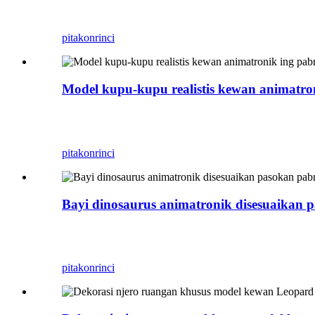
Zigong Blue Lizard minangka produsen Dinosaurus 
minangka hiasan tembok, dipasang ing tembok tanp
pitakon
rinci
Model kupu-kupu realistis kewan animatron
Zigong Blue Lizard minangka produsen Dinosaurus 
minangka hiasan tembok, dipasang ing tembok tanp
pitakon
rinci
Bayi dinosaurus animatronik disesuaikan 
Zigong Blue Lizard minangka produsen Dinosaurus 
digunakake minangka hiasan tembok, dipasang ing 
pitakon
rinci