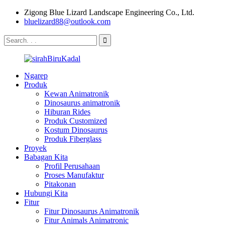
Zigong Blue Lizard Landscape Engineering Co., Ltd.
bluelizard88@outlook.com
Ngarep
Produk
Kewan Animatronik
Dinosaurus animatronik
Hiburan Rides
Produk Customized
Kostum Dinosaurus
Produk Fiberglass
Proyek
Babagan Kita
Profil Perusahaan
Proses Manufaktur
Pitakonan
Hubungi Kita
Fitur
Fitur Dinosaurus Animatronik
Fitur Animals Animatronic