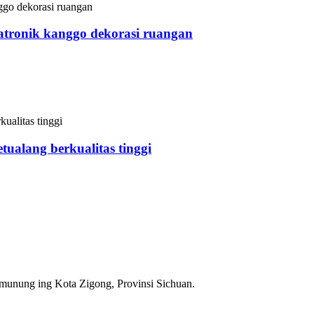
atronik kanggo dekorasi ruangan
Animatronik lan kewan profesional ing China. Panda Animatro
 ing tembok tanpa njupuk akeh papan, lan uga bisa narik luwi
tualang berkualitas tinggi
Animatronik lan kewan profesional ing China. Elang Animatron
akeh papan, lan uga bisa narik luwih akeh pelanggan menyang t
umunung ing Kota Zigong, Provinsi Sichuan.