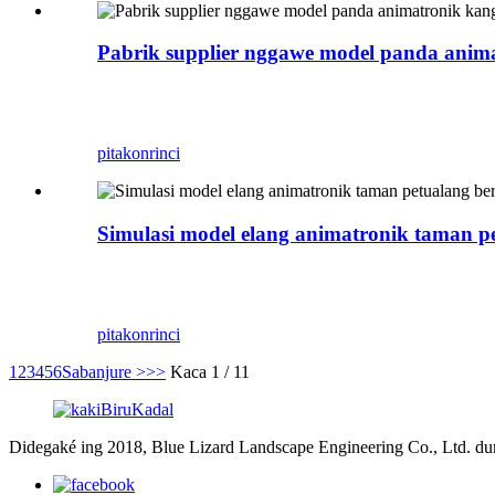
Pabrik supplier nggawe model panda anim
Zigong Blue Lizard minangka produsen Dinosaurus 
Bisa digunakake minangka hiasan tembok, dipasang
pitakon
rinci
Simulasi model elang animatronik taman pe
Zigong Blue Lizard minangka produsen Dinosaurus 
hiasan tembok, dipasang ing tembok tanpa njupuk 
pitakon
rinci
1
2
3
4
5
6
Sabanjure >
>>
Kaca 1 / 11
Didegaké ing 2018, Blue Lizard Landscape Engineering Co., Ltd. d