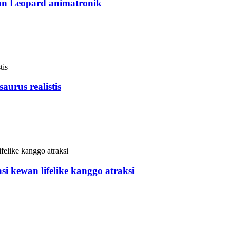
an Leopard animatronik
Animatronik lan kewan profesional ing China. Macan tutul iki 
a njupuk akeh papan, lan uga bisa narik luwih akeh pelanggan
urus realistis
Animatronik lan kewan profesional ing China. dinosaurus iki 
a njupuk akeh papan, lan uga bisa narik luwih akeh pelanggan
si kewan lifelike kanggo atraksi
Animatronik lan kewan profesional ing China. Serangga iki b
a njupuk akeh papan, lan uga bisa narik luwih akeh pelanggan