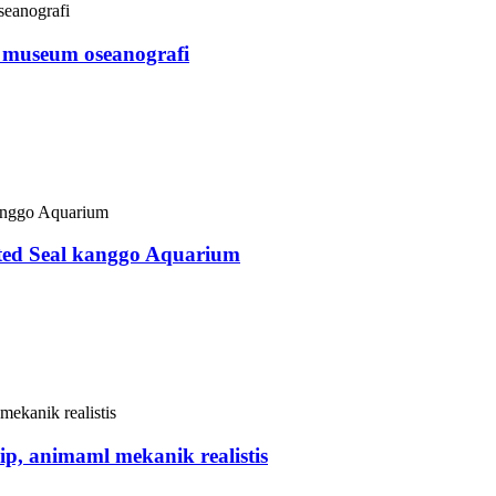
 museum oseanografi
k profesional lan pemasok kewan ing China. Kulit model iwak ik
uangan, taman segara, lan papan liyane. Sampeyan bisa njupuk 
ated Seal kanggo Aquarium
k profesional lan pemasok kewan ing China. Kulit segel iki kar
n, taman segara, lan papan liyane. Sampeyan bisa njupuk foto 
, animaml mekanik realistis