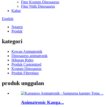
Fitur Kostum Dinosaurus
Fitur Nitih Dinosaurus
Kabar
English
Ngarep
Produk
kategori
Kewan Animatronik
Dinosaurus animatronik
Hiburan Rides
Produk Customized
Kostum Dinosaurus
Produk Fiberglass
produk unggulan
Animatronic Kanga...