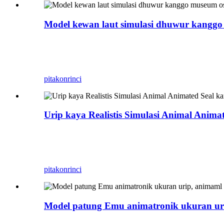
Model kewan laut simulasi dhuwur kanggo
Zigong Blue Lizard minangka Dinosaurus Animatroni
Bisa digunakake ing akuarium njero ruangan lan r
menyang taman sampeyan.
pitakon
rinci
Urip kaya Realistis Simulasi Animal Anim
Zigong Blue Lizard minangka Dinosaurus Animatroni
digunakake ing akuarium njero ruangan lan ruanga
menyang taman sampeyan.
pitakon
rinci
Model patung Emu animatronik ukuran urip