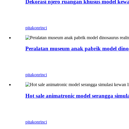
Dekorasi njero ruangan khusus model kew
Zigong Blue Lizard minangka produsen Dinosaurus 
minangka hiasan tembok, dipasang ing tembok tanp
pitakon
rinci
Peralatan museum anak pabrik model dinosa
Zigong Blue Lizard minangka produsen Dinosaurus 
minangka hiasan tembok, dipasang ing tembok tanp
pitakon
rinci
Hot sale animatronic model serangga simula
Zigong Blue Lizard minangka produsen Dinosaurus 
minangka hiasan tembok, dipasang ing tembok tanp
pitakon
rinci