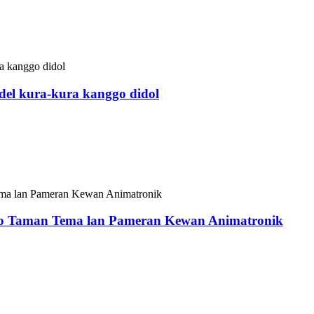
del kura-kura kanggo didol
k profesional lan pemasok kewan ing China. Kulit model penyu i
uangan, taman segara, lan papan liyane. Sampeyan bisa njupuk 
o Taman Tema lan Pameran Kewan Animatronik
nik Kita. Nampilake rong kanguru diwasa (saben H=1.5m) lan s
arga. Sirah kangaroo obah kanthi alami ing kabeh arah (mungg
ngake lan nyenengake kanggo kabeh umur.