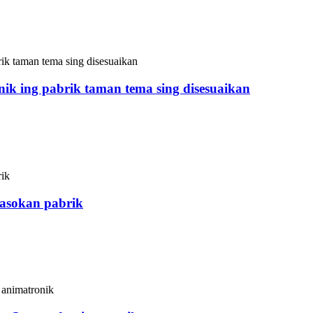
Animatronik lan kewan profesional ing China. Emu iki bisa d
a njupuk akeh papan, lan uga bisa narik luwih akeh pelanggan
ik ing pabrik taman tema sing disesuaikan
Animatronik lan kewan profesional ing China. Kupu-kupu iki 
a njupuk akeh papan, lan uga bisa narik luwih akeh pelanggan
pasokan pabrik
Animatronik lan kewan profesional ing China. Bayi dinosaurus 
tembok tanpa njupuk akeh papan, lan uga bisa narik luwih ake