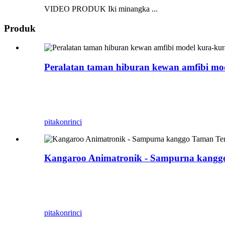
VIDEO PRODUK Iki minangka ...
Produk
Peralatan taman hiburan kewan amfibi mo
Zigong Blue Lizard minangka Dinosaurus Animatroni
Bisa digunakake ing akuarium njero ruangan lan r
menyang taman sampeyan.
pitakon
rinci
Kangaroo Animatronik - Sampurna kangg
Uripake alam liar karo Keluarga Kangaroo Animatro
pameran, taman hiburan, lan papan dolanan kulaw
sing nyata, nyedhiyakake pengalaman sing nyene
pitakon
rinci