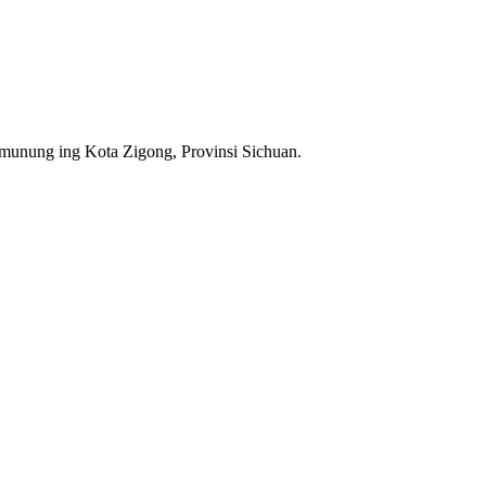
, Dinosaur Ride, Blue Lizard minangka produsen profesi
grampungake puluhan taman.
umunung ing Kota Zigong, Provinsi Sichuan.