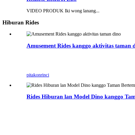
VIDEO PRODUK Iki wong lanang...
Hiburan Rides
Amusement Rides kanggo aktivitas taman 
Zigong Blue Lizard minangka salah sawijining pr
atraksi animatronik kanthi tema saka konsep nga
pitakon
rinci
Rides Hiburan lan Model Dino kanggo Ta
Rides Hiburan lan Model Dino kanggo Taman
Bocah-bocah, Kadal Biru China nyedhiyakake
sing disesuaikan, peralatan hiburan dinosa
animatronik, produk nunggang dinosaurus.