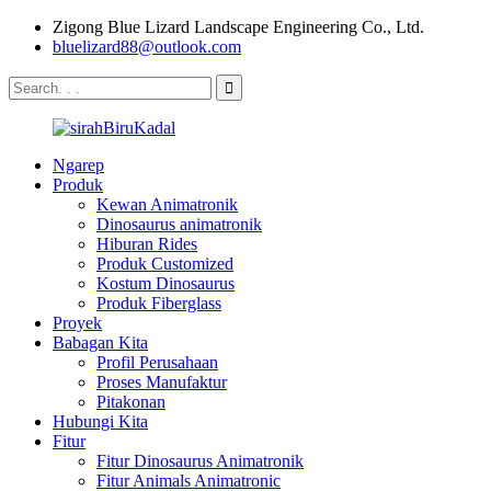
Zigong Blue Lizard Landscape Engineering Co., Ltd.
bluelizard88@outlook.com
Ngarep
Produk
Kewan Animatronik
Dinosaurus animatronik
Hiburan Rides
Produk Customized
Kostum Dinosaurus
Produk Fiberglass
Proyek
Babagan Kita
Profil Perusahaan
Proses Manufaktur
Pitakonan
Hubungi Kita
Fitur
Fitur Dinosaurus Animatronik
Fitur Animals Animatronic