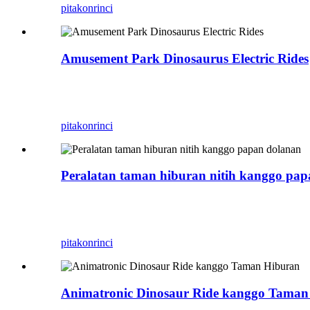
pitakon
rinci
Amusement Park Dinosaurus Electric Rides
Amusement Dinosaur Electric Rides, Amusement 
produsen profesional kostum dinosaurus, patung 
pitakon
rinci
Peralatan taman hiburan nitih kanggo pa
Nunggang Carnotaurus, Zigong Blue Lizard minan
sing tujuane njupuk atraksi animatronik kanthi 
pitakon
rinci
Animatronic Dinosaur Ride kanggo Taman