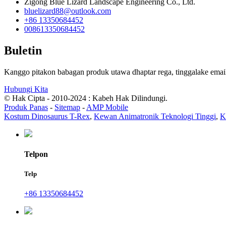
Zigong Blue Lizard Landscape Engineering Co., Ltd.
bluelizard88@outlook.com
+86 13350684452
008613350684452
Buletin
Kanggo pitakon babagan produk utawa dhaptar rega, tinggalake email
Hubungi Kita
© Hak Cipta - 2010-2024 : Kabeh Hak Dilindungi.
Produk Panas
-
Sitemap
-
AMP Mobile
Kostum Dinosaurus T-Rex
,
Kewan Animatronik Teknologi Tinggi
,
K
Telpon
Telp
+86 13350684452