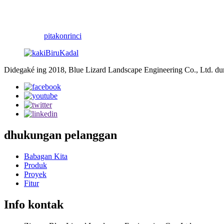
Custom Dino Ride, Animatronic Dinosaur Ride
produk taman tema, Kita wis nulung klien n
pitakon
rinci
Didegaké ing 2018, Blue Lizard Landscape Engineering Co., Ltd. d
dhukungan pelanggan
Babagan Kita
Produk
Proyek
Fitur
Info kontak