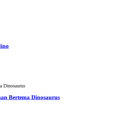
dino
odusen alat peraga Animatronic Creatures ing Zigong China,
nti rampung.
man Bertema Dinosaurus
 Bertema Dinosaurus, Taman Hiburan Karnaval Dinosaur
 numpak dinosaurus animatronik, numpak dinosaurus si
urus, numpak dinosaurus, nunggang dinosaurus mekanik