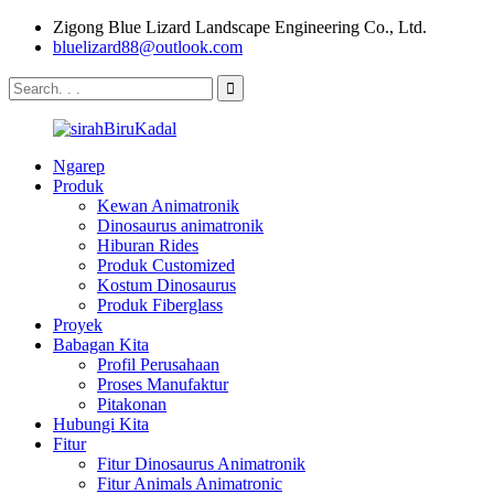
Zigong Blue Lizard Landscape Engineering Co., Ltd.
bluelizard88@outlook.com
Ngarep
Produk
Kewan Animatronik
Dinosaurus animatronik
Hiburan Rides
Produk Customized
Kostum Dinosaurus
Produk Fiberglass
Proyek
Babagan Kita
Profil Perusahaan
Proses Manufaktur
Pitakonan
Hubungi Kita
Fitur
Fitur Dinosaurus Animatronik
Fitur Animals Animatronic