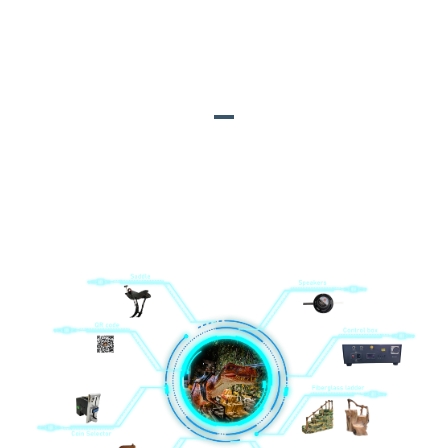
pigura baja kuwat banget lan bisa tahan The bobot saka
wong uga dilengkapi saddle kanggo wong kanggo njagong.
MATERI UTAMA
1. Fiberglass rock gawean; 2. Pangucap; 3. Remote
kontrol; 4. Sadel; 5. kothak kontrol; 6. Tangga
fiberglass; 7. Pamilih dhuwit recehan; 8. Kode QR