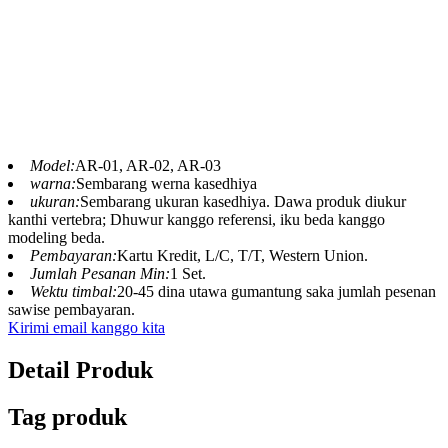
Custom Dino Ride, Animatronic Dinosaur Ride,
Dinosaur Ride, Blue Lizard minangka produsen
profesional kostum dinosaurus, patung fiberglass lan
produk taman tema, Kita wis nulung klien
ngrampungake puluhan taman.
Model:
AR-01, AR-02, AR-03
warna:
Sembarang werna kasedhiya
ukuran:
Sembarang ukuran kasedhiya. Dawa produk diukur
kanthi vertebra; Dhuwur kanggo referensi, iku beda kanggo
modeling beda.
Pembayaran:
Kartu Kredit, L/C, T/T, Western Union.
Jumlah Pesanan Min:
1 Set.
Wektu timbal:
20-45 dina utawa gumantung saka jumlah pesenan
sawise pembayaran.
Kirimi email kanggo kita
Detail Produk
Tag produk