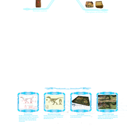
PS: Supaya tata letak produk katon luwih warni, kita uga
bisa nyedhiyakake produk pendukung liyane, kayata
gambut gawean, pager cilik, tanduran gawean, kain latar
mburi gawean, set lampu LED lan tangga saka macem-
macem wujud.