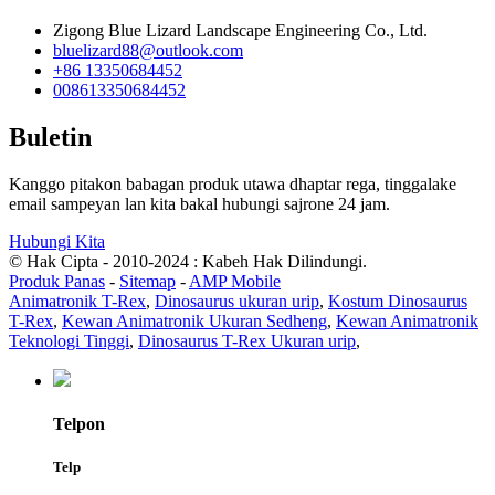
Zigong Blue Lizard Landscape Engineering Co., Ltd.
bluelizard88@outlook.com
+86 13350684452
008613350684452
Buletin
Kanggo pitakon babagan produk utawa dhaptar rega, tinggalake
email sampeyan lan kita bakal hubungi sajrone 24 jam.
Hubungi Kita
© Hak Cipta - 2010-2024 : Kabeh Hak Dilindungi.
Produk Panas
-
Sitemap
-
AMP Mobile
Animatronik T-Rex
,
Dinosaurus ukuran urip
,
Kostum Dinosaurus
T-Rex
,
Kewan Animatronik Ukuran Sedheng
,
Kewan Animatronik
Teknologi Tinggi
,
Dinosaurus T-Rex Ukuran urip
,
Telpon
Telp