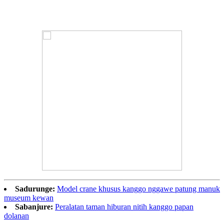
wong. Bisa diselehake ing mall utawa taman ing njero
ruangan, utawa ing plaza terbuka.
Sadurunge:
Model crane khusus kanggo nggawe patung manuk
museum kewan
Sabanjure:
Peralatan taman hiburan nitih kanggo papan
dolanan