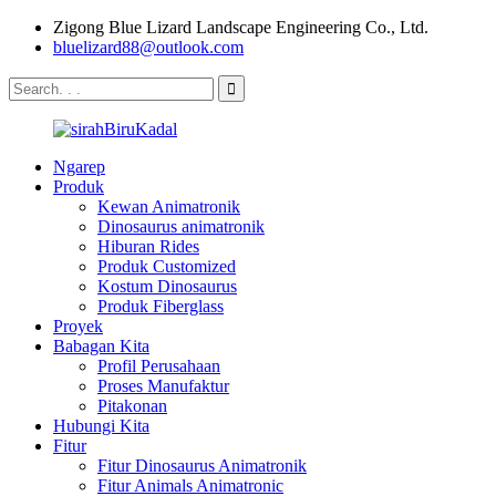
Zigong Blue Lizard Landscape Engineering Co., Ltd.
bluelizard88@outlook.com
Ngarep
Produk
Kewan Animatronik
Dinosaurus animatronik
Hiburan Rides
Produk Customized
Kostum Dinosaurus
Produk Fiberglass
Proyek
Babagan Kita
Profil Perusahaan
Proses Manufaktur
Pitakonan
Hubungi Kita
Fitur
Fitur Dinosaurus Animatronik
Fitur Animals Animatronic