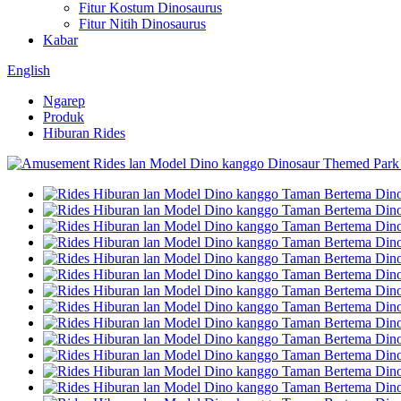
Fitur Kostum Dinosaurus
Fitur Nitih Dinosaurus
Kabar
English
Ngarep
Produk
Hiburan Rides