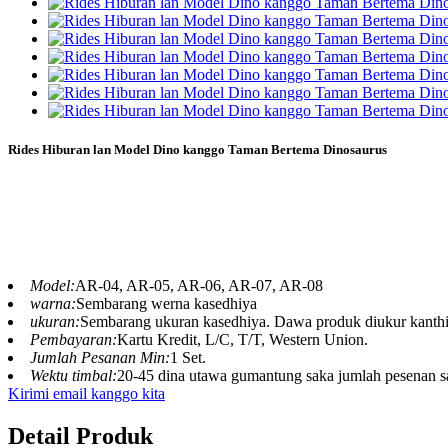
Rides Hiburan lan Model Dino kanggo Taman Bertema Dinosaurus
Rides Hiburan lan Model Dino kanggo Taman Bertema 
Kadal Biru China nyedhiyakake numpak dinosaurus anim
hiburan dinosaurus, numpak dinosaurus, nunggang din
Model:
AR-04, AR-05, AR-06, AR-07, AR-08
warna:
Sembarang werna kasedhiya
ukuran:
Sembarang ukuran kasedhiya. Dawa produk diukur kanthi 
Pembayaran:
Kartu Kredit, L/C, T/T, Western Union.
Jumlah Pesanan Min:
1 Set.
Wektu timbal:
20-45 dina utawa gumantung saka jumlah pesenan 
Kirimi email kanggo kita
Detail Produk