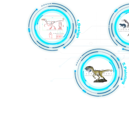
1. Kothak kontrol: Kothak kontrol generasi kaping papat kanthi mandi