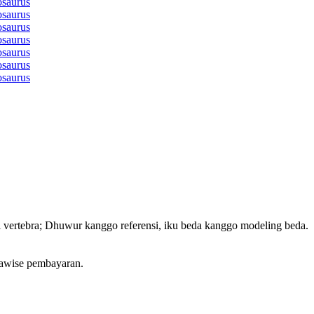
Dinosaurus, Taman Hiburan Karnaval Dinosaurus, Trice
atronik, numpak dinosaurus sing dioperasikake kanthi 
osaurus mekanik , nunggang dinosaurus, nunggang dino
vertebra; Dhuwur kanggo referensi, iku beda kanggo modeling beda.
sawise pembayaran.