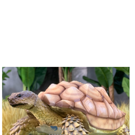
 fitur interaktif ndadekake tambahan sing apik kanggo
 printing 3D sing canggih karo pemugaran simulasi
pendidikan utawa mung minangka tampilan sing apik