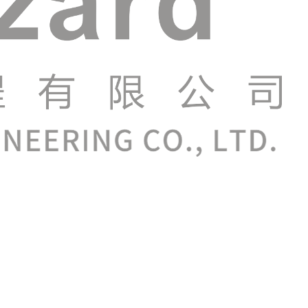
atif iki minangka asil saka nggabungake teknologi
an lan rekreasi.
ing nawakake pengalaman nyata lan immersive. Ora kaya
rumit sing sadurunge ora bisa ditindakake kanthi cara
l ing perwakilan lifelike lan visual nggumunke.