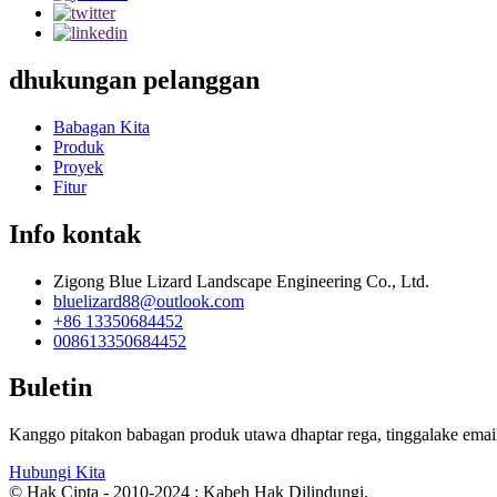
dhukungan pelanggan
Babagan Kita
Produk
Proyek
Fitur
Info kontak
Zigong Blue Lizard Landscape Engineering Co., Ltd.
bluelizard88@outlook.com
+86 13350684452
008613350684452
Buletin
Kanggo pitakon babagan produk utawa dhaptar rega, tinggalake email
Hubungi Kita
© Hak Cipta - 2010-2024 : Kabeh Hak Dilindungi.