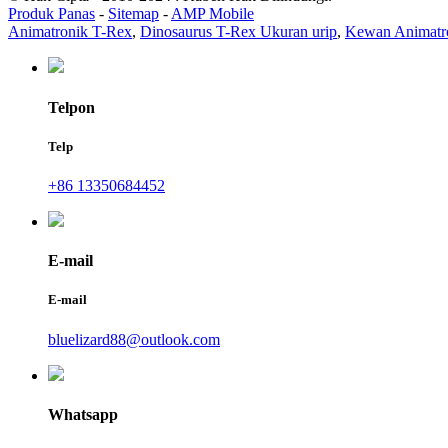
Produk Panas
-
Sitemap
-
AMP Mobile
Animatronik T-Rex
,
Dinosaurus T-Rex Ukuran urip
,
Kewan Animatr
Telpon
Telp
+86 13350684452
E-mail
E-mail
bluelizard88@outlook.com
Whatsapp