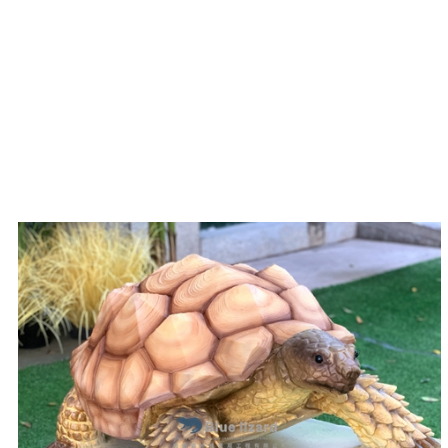
Saliyane nilai pendhidhikan, model kasebut uga minangk
koleksi utawa tampilan apa wae, nyedhiyakake para pengg
Model penyu simulasi amfibi nggambarake lompatan ged
banget, menehi tingkat realisme lan interaktivitas sin
banget, kreasi inovatif iki mesthi bakal ngematake kabe