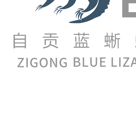
Kreasi revolusioner sing disetel kanggo ngganti cara k
printing 3D sing canggih kanthi pemugaran simulasi ti
Model Kura-kura Simulasi Amfibi ora mung model statis
model tradisional, produk iki nduweni tingkat pemuliha
Salah sawijining fitur utama model iki yaiku nggunakake
manufaktur tradisional. Iki tegese saben ukuran, saben p