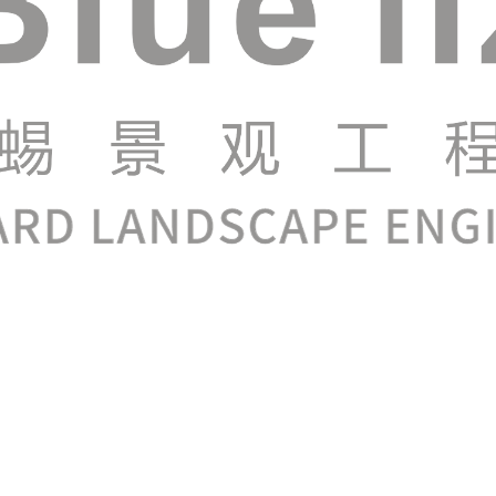
ita ndeleng lan sesambungan karo model simulasi. Produk inov
ngkat dhuwur, nggawe game-changer ing donya model pendidik
 liyane; iku perwakilan dinamis lan interaktif saka penyu s
n simulasi 90%.
 teknologi percetakan 3D, sing ngidini rincian sing tepat lan 
erangan awak, lan saben fitur saka penyu iki setya maleh, asi