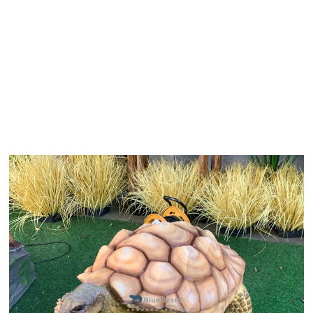
a hiburan sing unik lan nyenengake. Penampilan realistis lan
emar lan amatir kanthi tingkat keterlibatan sing anyar.
he ing bidang model simulasi. Kanthi nggabungake teknologi
g sadurunge ora bisa digayuh. Apa digunakake kanggo tujuan 
h sing nemoni.