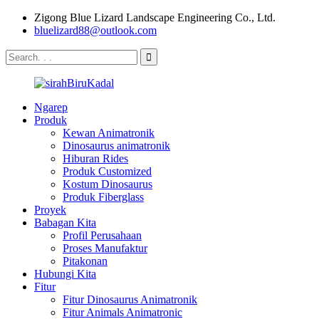
Zigong Blue Lizard Landscape Engineering Co., Ltd.
bluelizard88@outlook.com
Ngarep
Produk
Kewan Animatronik
Dinosaurus animatronik
Hiburan Rides
Produk Customized
Kostum Dinosaurus
Produk Fiberglass
Proyek
Babagan Kita
Profil Perusahaan
Proses Manufaktur
Pitakonan
Hubungi Kita
Fitur
Fitur Dinosaurus Animatronik
Fitur Animals Animatronic